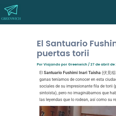
Ir
al
contenido
El Santuario Fushim
puertas torii
Por
Viajando por Greenwich
/
27 de abril de
El
Santuario Fushimi Inari Taisha
(伏見稲荷大社
ganas teníamos de conocer en esta ciudad
sociales de su impresionante fila de torii
sintoísta), pero no imaginábamos que hab
las leyendas que lo rodean, así como su rel