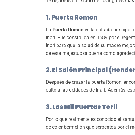
Te dejamos un listado de los lugares más 
1. Puerta Romon
La
Puerta Romon
es la entrada principal 
Inari. Fue construida en 1589 por el rege
Inari para que la salud de su madre mejor
de esta majestuosa puerta como agradeci
2. El Salón Principal (Honde
Después de cruzar la puerta Romon, enco
culto a las deidades de Inari
.
Además, este 
3. Las Mil Puertas Torii
Por lo que realmente es conocido el santu
de color bermellón que serpentea por el mo