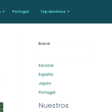
n
Portugal
Top destinos
Buscar
Escocia
España
s
Japón
o
Portugal
Nuestros