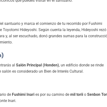
icónicos que puedes visitar en el santuario.
del santuario y marca el comienzo de tu recorrido por Fushimi
nte Toyotomi Hideyoshi. Según cuenta la leyenda, Hideyoshi rezó
ara y, al ser escuchado, donó grandes sumas para la construcci
miento.
n)
ntrarás al
Salón Principal (Honden)
, un edificio donde se rinde
salón es considerado un Bien de Interés Cultural.
ario de
Fushimi Inari
es por su camino de
mil torii
o
Senbon Tor
nte Inari.