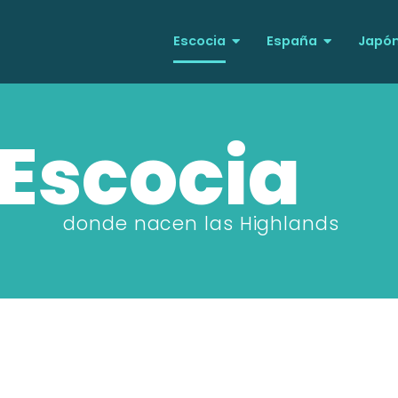
Escocia
España
Japó
Escocia
donde nacen las Highlands