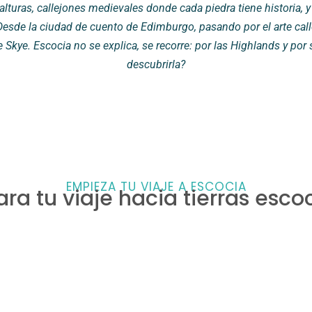
 alturas, callejones medievales donde cada piedra tiene historia, 
sde la ciudad de cuento de Edimburgo, pasando por el arte calle
e Skye. Escocia no se explica, se recorre: por las Highlands y por s
descubrirla?
EMPIEZA TU VIAJE A ESCOCIA
ra tu viaje hacia tierras esc