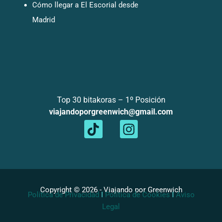
Cómo llegar a El Escorial desde
Madrid
Top 30 bitakoras – 1º Posición
viajandoporgreenwich@gmail.com
T
I
i
n
k
s
t
t
o
a
k
g
Copyright © 2026 - Viajando por Greenwich
Política de Privacidad
I
Política de Cookies
I
Aviso
r
Legal
a