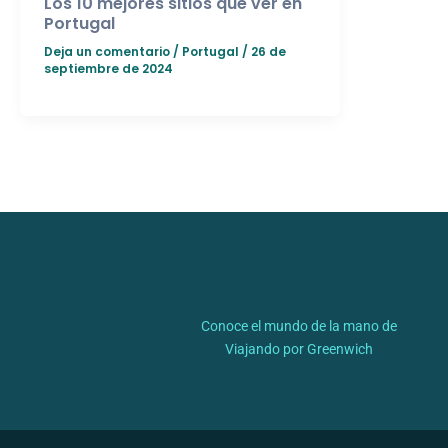
Los 10 mejores sitios que ver en
Portugal
Deja un comentario
/
Portugal
/
26 de
septiembre de 2024
Conoce el mundo de la mano de
Viajando por Greenwich