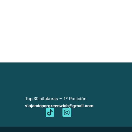
Top 30 bitakoras – 1º Posición
viajandoporgreenwich@gmail.com
T
I
i
n
k
s