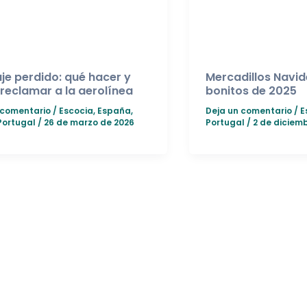
je perdido: qué hacer y
Mercadillos Navi
reclamar a la aerolínea
bonitos de 2025
 comentario
/
Escocia
,
España
,
Deja un comentario
/
E
Portugal
/
26 de marzo de 2026
Portugal
/
2 de diciem